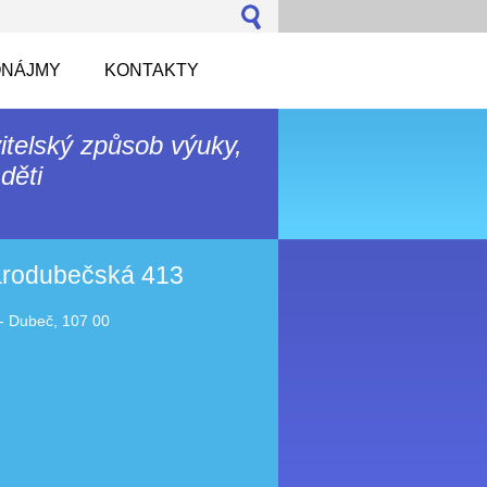
NÁJMY
KONTAKTY
itelský způsob výuky,
děti
tarodubečská 413
- Dubeč, 107 00