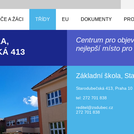
ČE A ŽÁCI
TŘÍDY
EU
DOKUMENTY
PRO
Centrum pro objev
A,
nejlepší místo pro 
Á 413
Základní škola, S
Starodubečská 413, Praha 10 
tel: 272 701 838
reditel@zsdubec.cz
272 701 838