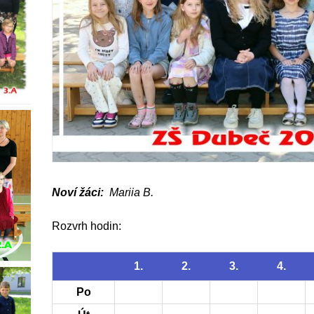
Noví žáci:
Mariia B.
Rozvrh hodin:
1.
2.
3.
4.
Po