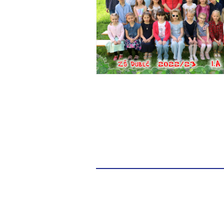
© 2013 Všechna práva vyhrazena.
Vytvořeno službou
Webnode