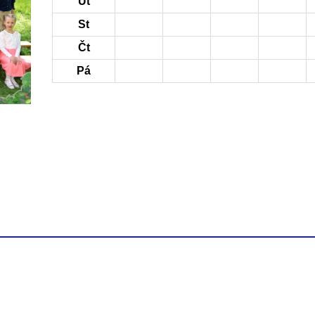
Út
St
Čt
Pá
Úvodní strá