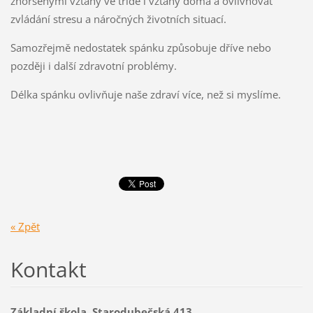
zhoršenými vztahy ve třídě i vztahy doma a ovlivňovat
zvládání stresu a náročných životních situací.
Samozřejmě nedostatek spánku způsobuje dříve nebo
později i další zdravotní problémy.
Délka spánku ovlivňuje naše zdraví více, než si myslíme.
« Zpět
Kontakt
Základní škola, Starodubečská 413