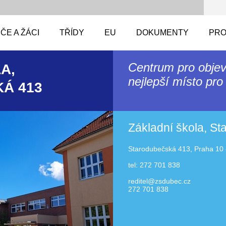
ČE A ŽÁCI
TŘÍDY
EU
DOKUMENTY
PRO
Centrum pro objev
A,
nejlepší místo pro 
Á 413
Základní škola, S
Starodubečská 413, Praha 10 
tel: 272 701 838
reditel@zsdubec.cz
272 701 838