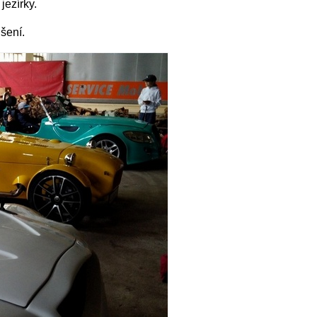
ezírky.
dšení.