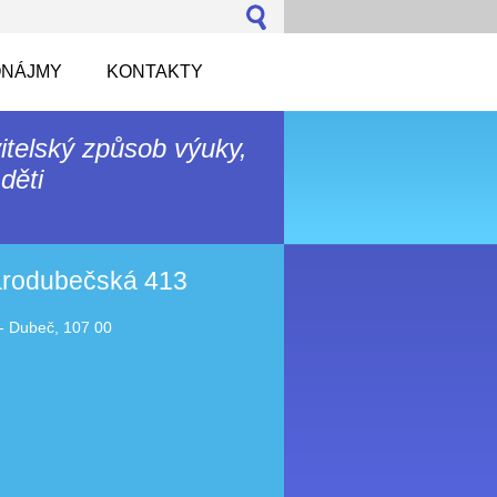
NÁJMY
KONTAKTY
itelský způsob výuky,
děti
tarodubečská 413
- Dubeč, 107 00