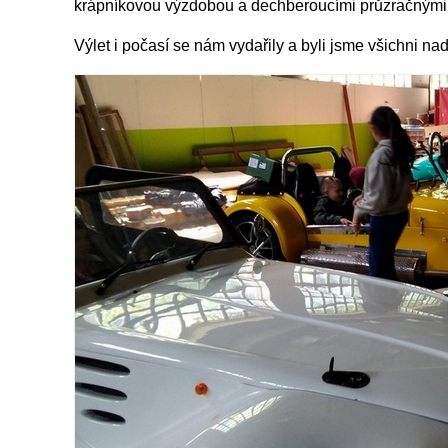
krápníkovou výzdobou a dechberoucími průzračnými j
Výlet i počasí se nám vydařily a byli jsme všichni na