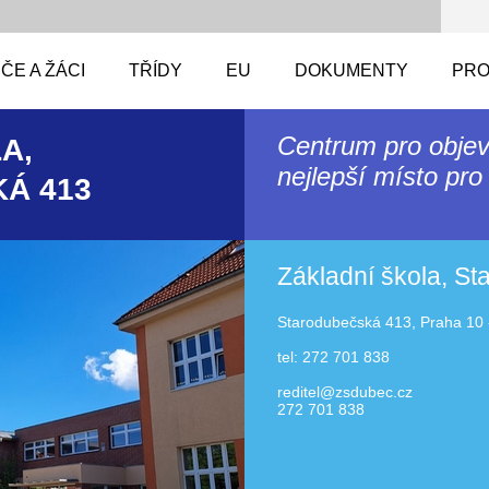
ČE A ŽÁCI
TŘÍDY
EU
DOKUMENTY
PRO
Centrum pro objev
A,
nejlepší místo pro 
Á 413
Základní škola, S
Starodubečská 413, Praha 10 
tel: 272 701 838
reditel@zsdubec.cz
272 701 838