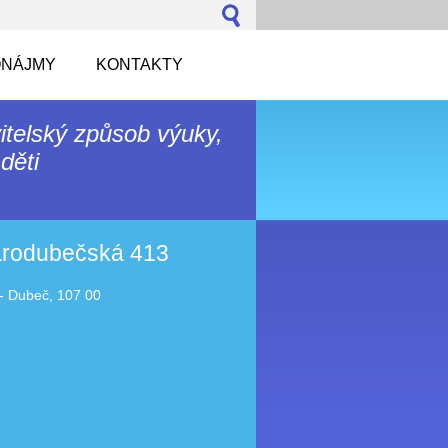
NÁJMY
KONTAKTY
itelský způsob výuky,
děti
tarodubečská 413
- Dubeč, 107 00