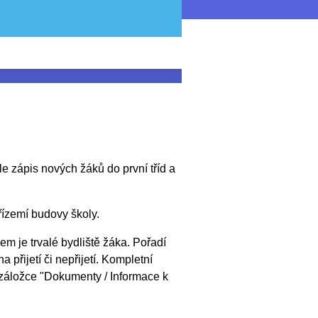
e zápis nových žáků do první tříd a
řízemí budovy školy.
em je trvalé bydliště žáka. Pořadí
 přijetí či nepřijetí. Kompletní
 záložce "Dokumenty / Informace k