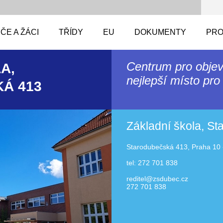
ČE A ŽÁCI
TŘÍDY
EU
DOKUMENTY
PRO
Centrum pro objev
A,
nejlepší místo pro 
Á 413
Základní škola, S
Starodubečská 413, Praha 10 
tel: 272 701 838
reditel@zsdubec.cz
272 701 838