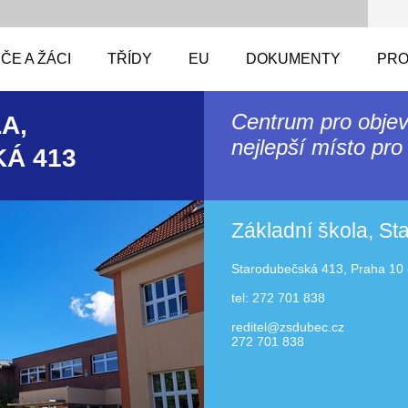
ČE A ŽÁCI
TŘÍDY
EU
DOKUMENTY
PRO
Centrum pro objev
A,
nejlepší místo pro 
Á 413
Základní škola, S
Starodubečská 413, Praha 10 
tel: 272 701 838
reditel@zsdubec.cz
272 701 838