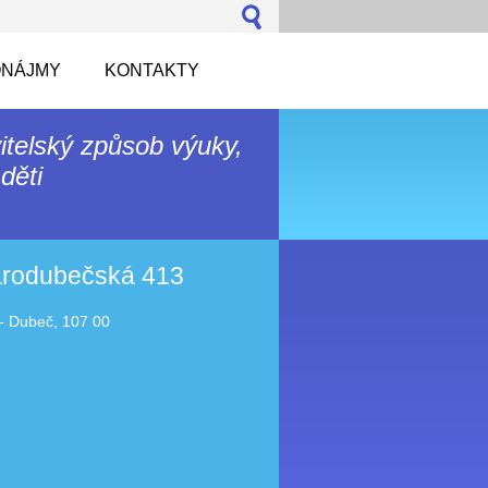
NÁJMY
KONTAKTY
itelský způsob výuky,
děti
tarodubečská 413
- Dubeč, 107 00