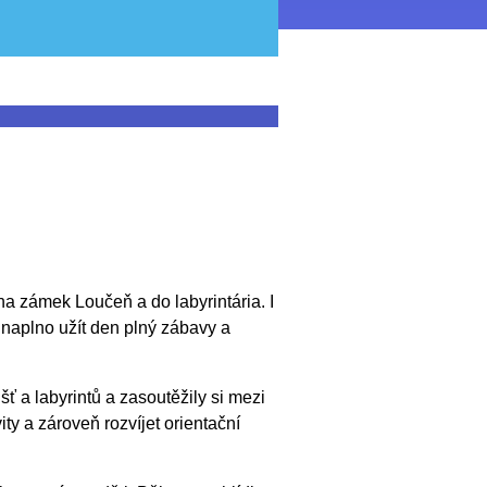
na zámek Loučeň a do labyrintária. I
y naplno užít den plný zábavy a
šť a labyrintů a zasoutěžily si mezi
ity a zároveň rozvíjet orientační