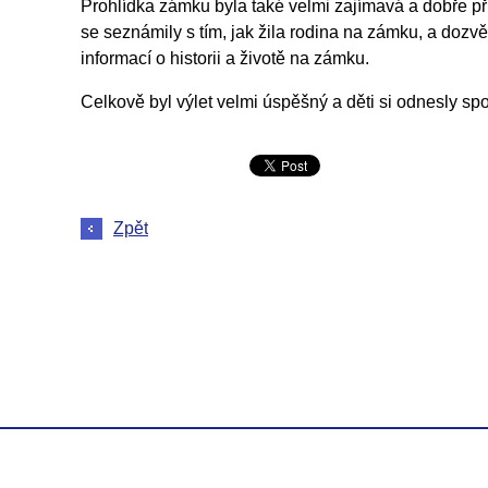
Prohlídka zámku byla také velmi zajímavá a dobře př
se seznámily s tím, jak žila rodina na zámku, a doz
informací o historii a životě na zámku.
Celkově byl výlet velmi úspěšný a děti si odnesly sp
Zpět