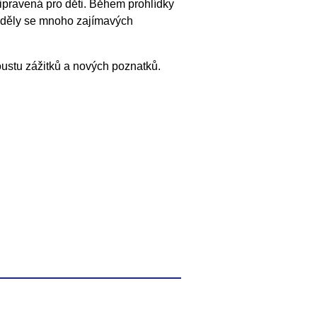
ipravená pro děti. Během prohlídky
věděly se mnoho zajímavých
oustu zážitků a nových poznatků.