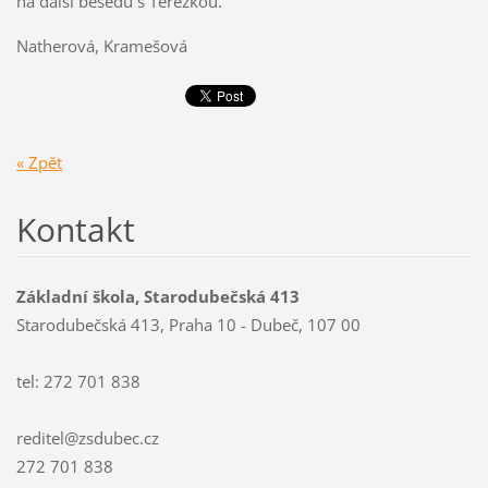
na další besedu s Terezkou.
Natherová, Kramešová
« Zpět
Kontakt
Základní škola, Starodubečská 413
Starodubečská 413, Praha 10 - Dubeč, 107 00
tel: 272 701 838
reditel@zsdubec.cz
272 701 838