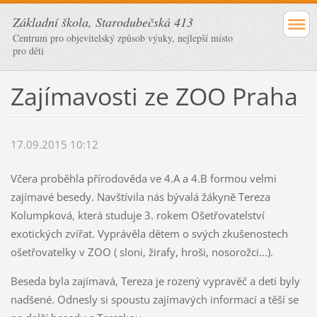
Základní škola, Starodubečská 413
Centrum pro objevitelský způsob výuky, nejlepší místo
pro děti
Zajímavosti ze ZOO Praha
17.09.2015 10:12
Včera proběhla přírodověda ve 4.A a 4.B formou velmi
zajímavé besedy. Navštívila nás bývalá žákyně Tereza
Kolumpková, která studuje 3. rokem Ošetřovatelství
exotických zvířat. Vyprávěla dětem o svých zkušenostech
ošetřovatelky v ZOO ( sloni, žirafy, hroši, nosorožci...).
Beseda byla zajímavá, Tereza je rozený vypravěč a deti byly
nadšené. Odnesly si spoustu zajímavých informací a těší se