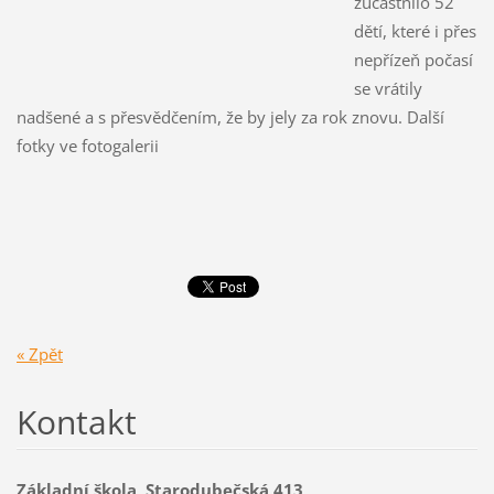
zúčastnilo 52
dětí, které i přes
nepřízeň počasí
se vrátily
nadšené a s přesvědčením, že by jely za rok znovu. Další
fotky ve fotogalerii
« Zpět
Kontakt
Základní škola, Starodubečská 413