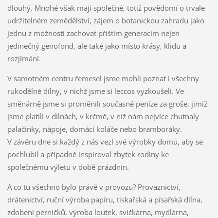
dlouhý. Mnohé však mají společné, totiž povědomí o trvale
udržitelném zemědělství, zájem o botanickou zahradu jako
jednu z možností zachovat příštím generacím nejen
jedinečný genofond, ale také jako místo krásy, klidu a
rozjímání.
V samotném centru řemesel jsme mohli poznat i všechny
rukodělné dílny, v nichž jsme si leccos vyzkoušeli. Ve
směnárně jsme si proměnili současné peníze za groše, jimiž
jsme platili v dílnách, v krčmě, v níž nám nejvíce chutnaly
palačinky, nápoje, domácí koláče nebo bramboráky.
V závěru dne si každý z nás vezl své výrobky domů, aby se
pochlubil a případně inspiroval zbytek rodiny ke
společnému výletu v době prázdnin.
A co tu všechno bylo právě v provozu? Provaznictví,
drátenictví, ruční výroba papíru, tiskařská a písařská dílna,
zdobení perníčků, výroba loutek, svíčkárna, mydlárna,