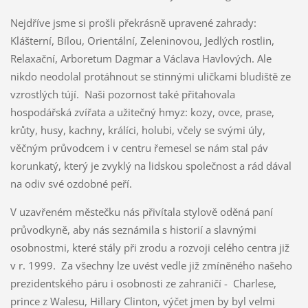
Nejdříve jsme si prošli překrásně upravené zahrady:
Klášterní, Bílou, Orientální, Zeleninovou, Jedlých rostlin,
Relaxační, Arboretum Dagmar a Václava Havlových. Ale
nikdo neodolal protáhnout se stinnými uličkami bludiště ze
vzrostlých tújí. Naši pozornost také přitahovala
hospodářská zvířata a užitečný hmyz: kozy, ovce, prase,
krůty, husy, kachny, králíci, holubi, včely se svými úly,
věčným průvodcem i v centru řemesel se nám stal páv
korunkatý, který je zvyklý na lidskou společnost a rád dával
na odiv své ozdobné peří.
V uzavřeném městečku nás přivítala stylově oděná paní
průvodkyně, aby nás seznámila s historií a slavnými
osobnostmi, které stály při zrodu a rozvoji celého centra již
v r. 1999. Za všechny lze uvést vedle již zmíněného našeho
prezidentského páru i osobnosti ze zahraničí - Charlese,
prince z Walesu, Hillary Clinton, výčet jmen by byl velmi