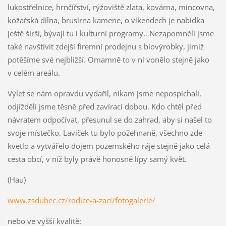
lukostřelnice, hrnčířství, rýžoviště zlata, kovárna, mincovna,
kožařská dílna, brusírna kamene, o víkendech je nabídka
ještě širší, bývají tu i kulturní programy…Nezapomněli jsme
také navštívit zdejší firemní prodejnu s biovýrobky, jimiž
potěšíme své nejbližší. Omamně to v ní vonělo stejně jako
v celém areálu.
Výlet se nám opravdu vydařil, nikam jsme nepospíchali,
odjížděli jsme těsně před zavírací dobou. Kdo chtěl před
návratem odpočívat, přesunul se do zahrad, aby si našel to
svoje místečko. Laviček tu bylo požehnaně, všechno zde
kvetlo a vytvářelo dojem pozemského ráje stejně jako celá
cesta obcí, v níž byly právě honosné lípy samý květ.
(Hau)
www.zsdubec.cz/rodice-a-zaci/fotogalerie/
nebo ve vyšší kvalitě: