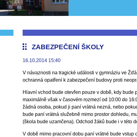
ZABEZPEČENÍ ŠKOLY
16.10.2014 15:40
V návaznosti na tragické události v gymnáziu ve Žď
ochranná opatření k zabezpečení budovy proti neop
Hlavní vchod bude otevřen pouze v době, kdy bude p
maximálně však v časovém rozmezí od 10:00 do 16:
žádná osoba, pokud ji paní vrátná nezná, nebo poku
bude paní vrátná služebně mimo prostor dohledu, mus
(škola bude uzamčena). Odchod žáků bude i v této 
V době mimo pracovní dobu paní vrátné bude vstup