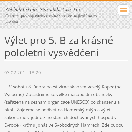
Základní škola, Starodubečská 413
Centrum pro objevitelský způsob výuky, nejlepší místo
pro děti
Výlet pro 5. B za krásné
pololetní vysvědčení
03.02.2014 13:20
V sobotu 8. února navštívíme skanzen Veselý Kopec (na
Vysočině). Zúčastníme se velké masopustní obchůzky
(zařazena na seznam organizace UNESCO) po skanzenu a
okolí. Zajdeme se podívat na Hamerský mlýn a výlet
zakončíme v jedné z nejstarších dochovaných hospod v
Evropě - krčmu Jonáš ve Svobodných Hamrech. Zde budou