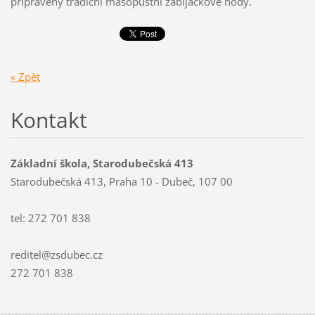
připraveny tradiční masopustní zabijačkové hody.
« Zpět
Kontakt
Základní škola, Starodubečská 413
Starodubečská 413, Praha 10 - Dubeč, 107 00
tel: 272 701 838
reditel@zsdubec.cz
272 701 838