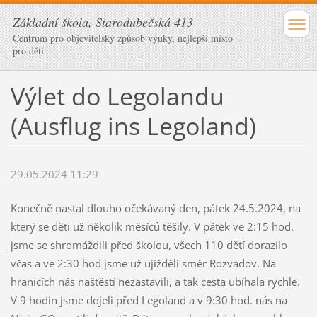
Základní škola, Starodubečská 413
Centrum pro objevitelský způsob výuky, nejlepší místo
pro děti
Výlet do Legolandu
(Ausflug ins Legoland)
29.05.2024 11:29
Konečně nastal dlouho očekávaný den, pátek 24.5.2024, na
který se děti už několik měsíců těšily. V pátek ve 2:15 hod.
jsme se shromáždili před školou, všech 110 dětí dorazilo
včas a ve 2:30 hod jsme už ujížděli směr Rozvadov. Na
hranicích nás naštěstí nezastavili, a tak cesta ubíhala rychle.
V 9 hodin jsme dojeli před Legoland a v 9:30 hod. nás na