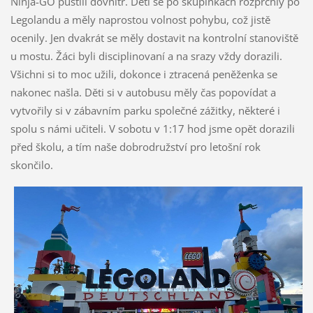
Ninja-GO pustili dovnitř. Děti se po skupinkách rozprchly po
Legolandu a měly naprostou volnost pohybu, což jistě
ocenily. Jen dvakrát se měly dostavit na kontrolní stanoviště
u mostu. Žáci byli disciplinovaní a na srazy vždy dorazili.
Všichni si to moc užili, dokonce i ztracená peněženka se
nakonec našla. Děti si v autobusu měly čas popovídat a
vytvořily si v zábavním parku společné zážitky, některé i
spolu s námi učiteli. V sobotu v 1:17 hod jsme opět dorazili
před školu, a tím naše dobrodružství pro letošní rok
skončilo.