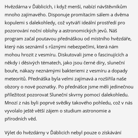
Hvězdárna v Ďáblicích, i když menší, nabízí návštěvníkům
mnoho zajímavého. Disponuje promítacím sálem a dvěma
kopulemi s dalekohledy, což vytváří ideální prostředí pro
pozorování noční oblohy a astronomických jevů. Náš
program začal poutavou přednáškou od místního hvězdáře,
který nás seznámil s různými nebezpečími, která nám
mohou hrozit z vesmíru. Diskutovali jsme o fascinujících a
někdy i děsivých tématech, jako jsou černé díry, sluneční
bouře, nákazy neznámými bakteriemi z vesmíru a dopady
meteoritů. Přednáška byla velmi zajímavá a rozšířila naše
obzory o nové poznatky. Po přednášce jsme měli jedinečnou
příležitost pozorovat Sluneční skvrny pomocí dalekohledu.
Mnozí z nás byli poprvé svědky takového pohledu, což v nás
vyvolalo ještě větší zájem o studium astronomie a
přírodních věd.
Výlet do hvězdárny v Ďáblicích nebyl pouze o získávání