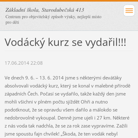
Základní škola, Starodubečská 413
Centrum pro objevitelský způsob výuky, nejlepší místo
pro děti
Vodácký kurz se vydařil!!!
17.06.2014 22:08
Ve dnech 9. 6. – 13. 6. 2014 jsme s některými deváťáky
absolvovali vodácký kurz, který se konal v malebné přírodě
západních Čech. Počasí se vydařilo, takže každý den jsme
mohli všichni v plném počtu sjíždět Ohři a nutno
podotknout, že se opravdu všem dařilo a málokdo se
nedobrovolně vykoupal. Denně jsme ujeli i 27 km. Některé
z nás voda tak nadchla, že se za rok zase vypravíme. Zažili
jsme spoustu fajn chvilek! „Škoda, že ten vodák nebyl