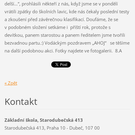
delší…“, prohlásili někteří z nás, když jsme se v pondělí
vrátili zpátky do školních lavic, kde nás čekaly poslední testy
a zkoušení před závěrečnou klasifikací. Doufáme, že se
v podobném složení setkáme i příští rok, protože s
devítkou, panem starostou a panem ředitelem jsme tvořili
bezvadnou partu.:)
Vodáckým pozdravem „AHOJ“ se těšíme
na další podobnou akci.
Fotky najdete ve fotogalerii. 8.A
« Zpět
Kontakt
Základní škola, Starodubečská 413
Starodubečská 413, Praha 10 - Dubeč, 107 00