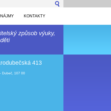
NÁJMY
KONTAKTY
itelský způsob výuky,
děti
tarodubečská 413
- Dubeč, 107 00