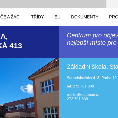
ČE A ŽÁCI
TŘÍDY
EU
DOKUMENTY
PRO
Centrum pro objev
A,
nejlepší místo pro 
Á 413
Základní škola, S
Starodubečská 413, Praha 10 
tel: 272 701 838
reditel@zsdubec.cz
272 701 838