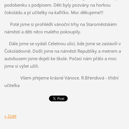
podobenku s podpisem. Děti byly pozvány na horkou
čokoládu a pí učitelky na kafíčko. Moc děkujeme!!!
Poté jsme si prohlédli vánoční trhy na Staroměstském
náměstí a děti něco malého pokoupily.
Dále jsme se vydali Celetnou ulicí, kde jsme se zastavili v
Čokoládovně. Došli jsme na náměstí Republiky a metrem a
autobusem jsme dojeli ke škole. Počasí nám přálo a moc
jsme si výlet užili.
Všem přejeme krásné Vánoce. R.Břendová - třídní
učitelka
« Zpět