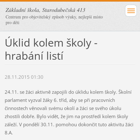
Základní škola, Starodubečská 413
Centrum pro objevitelský způsob výuky, nejlepší místo
pro děti
Úklid kolem školy -
hrabání listí
28.11.2015 01:30
24.11. se žáci aktivně zapojili do úklidu kolem školy. Školní
parlament vyzval žáky 6. tříd, aby se při pracovních
činnostech věnovali svému okolí a žáci se svého úkolu
zhostili dobře. Bylo vidět, že jim na prostředí kolem školy
záleží. V pondělí 30.11. pomohou dokončit tuto aktivitu žáci
8.A.