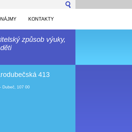
NÁJMY
KONTAKTY
itelský způsob výuky,
děti
tarodubečská 413
- Dubeč, 107 00