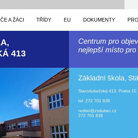
ČE A ŽÁCI
TŘÍDY
EU
DOKUMENTY
PRO
Centrum pro objev
A,
nejlepší místo pro 
Á 413
Základní škola, S
Starodubečská 413, Praha 10 
tel: 272 701 838
reditel@zsdubec.cz
272 701 838