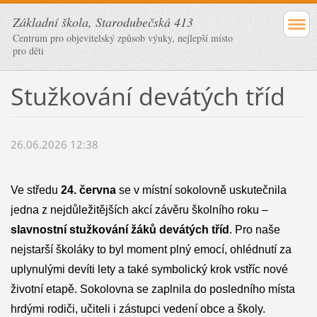
Základní škola, Starodubečská 413
Centrum pro objevitelský způsob výuky, nejlepší místo
pro děti
Stužkování devátých tříd
26.06.2026 12:38
Ve středu 
24. června
 se v místní sokolovně uskutečnila 
jedna z nejdůležitějších akcí závěru školního roku – 
slavnostní stužkování žáků devátých tříd
. Pro naše 
nejstarší školáky to byl moment plný emocí, ohlédnutí za 
uplynulými devíti lety a také symbolický krok vstříc nové 
životní etapě. Sokolovna se zaplnila do posledního místa 
hrdými rodiči, učiteli i zástupci vedení obce a školy.