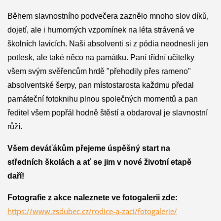
Během slavnostního podvečera zaznělo mnoho slov díků, 
dojetí, ale i humorných vzpomínek na léta strávená ve 
školních lavicích. Naši absolventi si z pódia neodnesli jen 
potlesk, ale také něco na památku. Paní třídní učitelky 
všem svým svěřencům hrdě "přehodily přes rameno"
absolventské šerpy, pan místostarosta každmu předal 
památeční fotoknihu plnou společných momentů a pan 
ředitel všem popřál hodně štěstí a obdaroval je slavnostní 
růží.
Všem deváťákům přejeme úspěšný start na 
středních školách a ať se jim v nové životní etapě 
daří!
Fotografie z akce naleznete ve fotogalerii zde:
https://www.zsdubec.cz/rodice-a-zaci/fotogalerie/