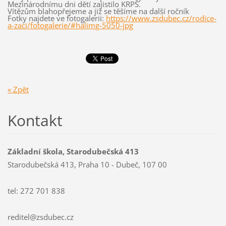
Mezinárodnímu dni dětí zajistilo KRPŠ.
Vítězům blahopřejeme a již se těšíme na další ročník
Fotky najdete ve fotogalerii:
https://www.zsdubec.cz/rodice-
a-zaci/fotogalerie/#halimg-5050-jpg
« Zpět
Kontakt
Základní škola, Starodubečská 413
Starodubečská 413, Praha 10 - Dubeč, 107 00
tel: 272 701 838
reditel@zsdubec.cz