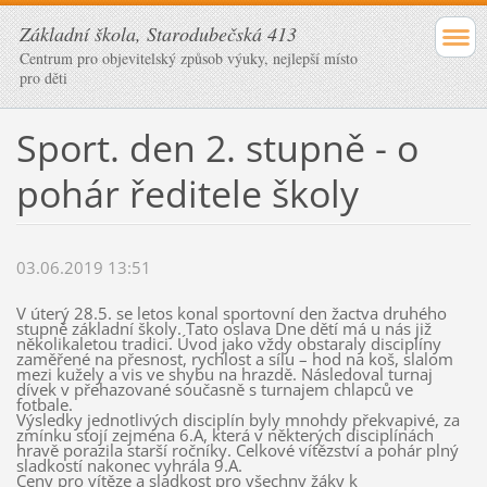
Základní škola, Starodubečská 413
Centrum pro objevitelský způsob výuky, nejlepší místo
pro děti
Sport. den 2. stupně - o
pohár ředitele školy
03.06.2019 13:51
V úterý 28.5. se letos konal sportovní den žactva druhého
stupně základní školy. Tato oslava Dne dětí má u nás již
několikaletou tradici. Úvod jako vždy obstaraly disciplíny
zaměřené na přesnost, rychlost a sílu – hod na koš, slalom
mezi kužely a vis ve shybu na hrazdě. Následoval turnaj
dívek v přehazované současně s turnajem chlapců ve
fotbale.
Výsledky jednotlivých disciplín byly mnohdy překvapivé, za
zmínku stojí zejména 6.A, která v některých disciplínách
hravě porazila starší ročníky. Celkové vítězství a pohár plný
sladkostí nakonec vyhrála 9.A.
Ceny pro vítěze a sladkost pro všechny žáky k