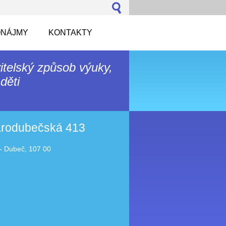
NÁJMY
KONTAKTY
itelský způsob výuky,
děti
tarodubečská 413
- Dubeč, 107 00