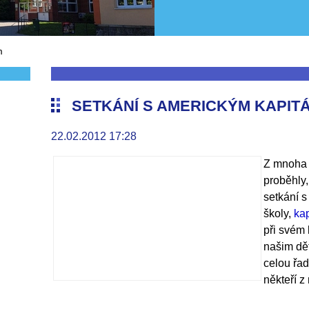
m
SETKÁNÍ S AMERICKÝM KAPIT
22.02.2012 17:28
Z mnoha a
proběhly
setkání 
školy,
kap
při svém
našim dě
celou řad
někteří z 