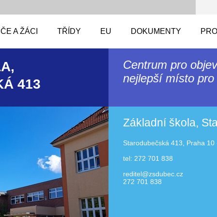
ČE A ŽÁCI
TŘÍDY
EU
DOKUMENTY
PRO
Centrum pro objev
A,
nejlepší místo pro 
Á 413
Základní škola, S
Starodubečská 413, Praha 10 
tel: 272 701 838
reditel@zsdubec.cz
272 701 838