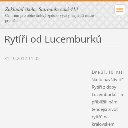
Základní škola, Starodubečská 413
Centrum pro objevitelský způsob výuky, nejlepší místo
pro děti
Rytíři od Lucemburků
31.10.2012 11:05
Dne 31. 10. naši
školu navštívili "
Rytíři z doby
Lucemburků " a
přiblížili nám
tehdejší život
rytířů na
královském