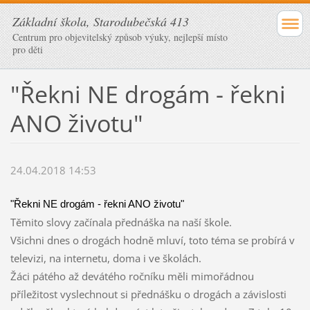
Základní škola, Starodubečská 413
Centrum pro objevitelský způsob výuky, nejlepší místo
pro děti
"Řekni NE drogám - řekni
ANO životu"
24.04.2018 14:53
"Řekni NE drogám - řekni ANO životu"
Těmito slovy začínala přednáška na naší škole.
Všichni dnes o drogách hodně mluví, toto téma se probírá v
televizi, na internetu, doma i ve školách.
Žáci pátého až devátého ročníku měli mimořádnou
příležitost vyslechnout si přednášku o drogách a závislosti