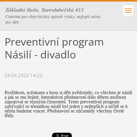
Základní škola, Starodubečská 413
Centrum pro objevitelský způsob výuky, nejlepší místo
pro děti
Preventivní program
Násilí - divadlo
24.03.2022 14:22
Prožitkem, scénkami a hrou si děti uvědomil
y
, co všechno je násilí
a jak se mu bránit.
Interaktivní představení dalo dětem možnost
zapojovat se různými činnostmi. Tento p
reventivní program
zabývající se tématikou násilí byl jeden z nejlepších
a určitě se k
němu budeme vracet.
Představení se zúčastnily všechny čtvrté
třídy.