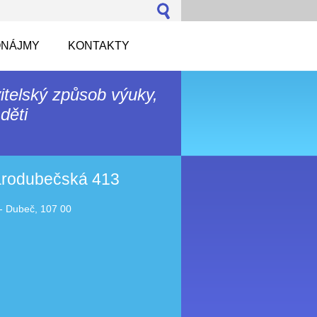
NÁJMY
KONTAKTY
itelský způsob výuky,
děti
tarodubečská 413
- Dubeč, 107 00