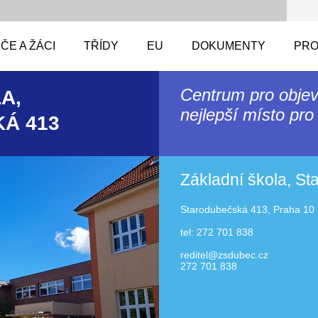
ČE A ŽÁCI
TŘÍDY
EU
DOKUMENTY
PRO
Centrum pro objev
A,
nejlepší místo pro 
Á 413
Základní škola, S
Starodubečská 413, Praha 10 
tel: 272 701 838
reditel@zsdubec.cz
272 701 838