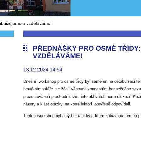
tabuizujeme a vzděláváme!
PŘEDNÁŠKY PRO OSMÉ TŘÍDY:
VZDĚLÁVÁME!
13.12.2024 14:54
Dnešní workshop pro osmé třídy byl zaměřen na detabuizaci tém
hravé atmosféře se žáci věnovali konceptům bezpečného sexu a
prezentováno i prostřednictvím interaktivních her a diskuzí. Ka
názory a klást otázky, na které lektoři otevřeně odpovídali.
Tento í workshop byl plný her a aktivit, které zábavnou formou p