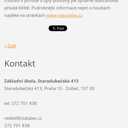
chování v přírodě a byly poučeny jak správně odstraňovat
přisáté klíště. Podrobnější informace nejen o houbách
najdete na stránkách
www.naturatlas.cz
« Zpět
Kontakt
Základní škola, Starodubečská 413
Starodubečská 413, Praha 10 - Dubeč, 107 00
tel: 272 701 838
reditel@zsdubec.cz
272 701 838