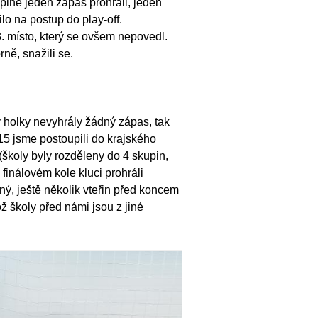
upině jeden zápas prohráli, jeden
lo na postup do play-off.
 místo, který se ovšem nepovedl.
rně, snažili se.
v holky nevyhrály žádný zápas, tak
15 jsme postoupili do krajského
o (školy byly rozděleny do 4 skupin,
 finálovém kole kluci prohráli
ný, ještě několik vteřin před koncem
ož školy před námi jsou z jiné