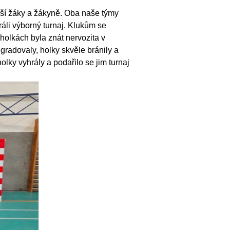
arší žáky a žákyně. Oba naše týmy
ráli výborný turnaj. Klukům se
holkách byla znát nervozita v
radovaly, holky skvěle bránily a
ky vyhrály a podařilo se jim turnaj