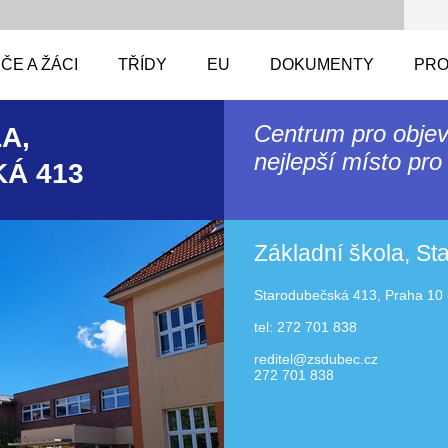
ČE A ŽÁCI
TŘÍDY
EU
DOKUMENTY
PRO
Centrum pro objev
A,
nejlepší místo pro 
Á 413
Základní škola, S
Starodubečská 413, Praha 10 
tel: 272 701 838
reditel@zsdubec.cz
272 701 838