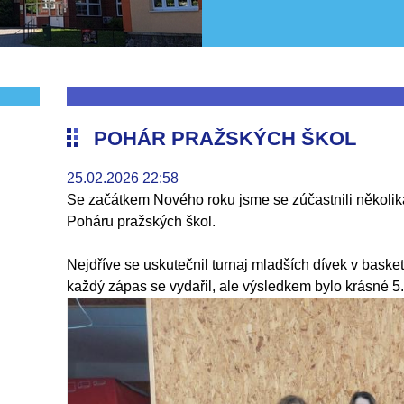
POHÁR PRAŽSKÝCH ŠKOL
25.02.2026 22:58
Se začátkem Nového roku jsme se zúčastnili několika
Poháru pražských škol.
Nejdříve se uskutečnil turnaj mladších dívek v baske
každý zápas se vydařil, ale výsledkem bylo krásné 5.