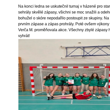
Na konci ledna se uskutečnil turnaj v házené pro st
sehrály skvělé zápasy, všichni se moc snažili a odeh
bohužel o skóre nepodařilo postoupit ze skupiny. Na 
prvním zápase a zápas prohrály. Poté ovšem výkony g
Verča M. proměňovala akce. Všechny zbylé zápasy hol
vyhrát!