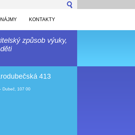
NÁJMY
KONTAKTY
itelský způsob výuky,
děti
tarodubečská 413
- Dubeč, 107 00