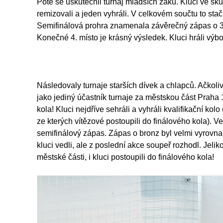
Poté se uskutečnil turnaj mladších žáků. Kluci ve sk
remizovali a jeden vyhráli. V celkovém součtu to stači
Semifinálová prohra znamenala závěrečný zápas o 3.
Konečné 4. místo je krásný výsledek. Kluci hráli výbo
Následovaly turnaje starších dívek a chlapců. Ačkoli
jako jediný účastník turnaje za městskou část Praha 
kola! Kluci nejdříve sehráli a vyhráli kvalifikační kol
ze kterých vítězové postoupili do finálového kola). Ve
semifinálový zápas. Zápas o bronz byl velmi vyrovna
kluci vedli, ale z poslední akce soupeř rozhodl. Jelik
městské části, i kluci postoupili do finálového kola!