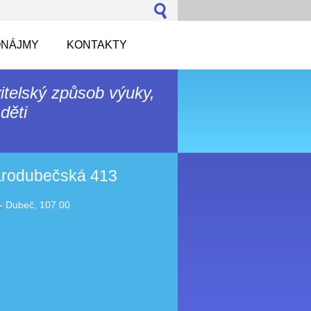
NÁJMY
KONTAKTY
itelský způsob výuky,
děti
tarodubečská 413
- Dubeč, 107 00