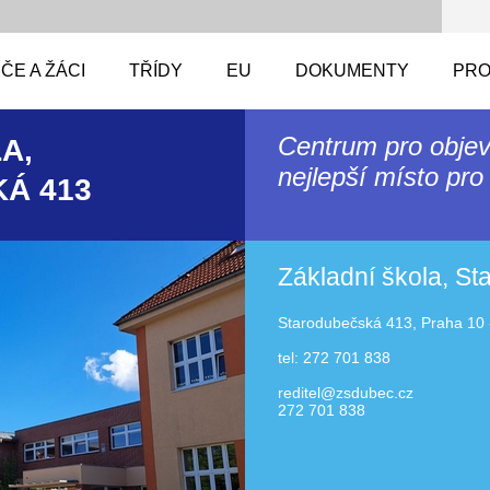
ČE A ŽÁCI
TŘÍDY
EU
DOKUMENTY
PRO
Centrum pro objev
A,
nejlepší místo pro 
Á 413
Základní škola, S
Starodubečská 413, Praha 10 
tel: 272 701 838
reditel@zsdubec.cz
272 701 838