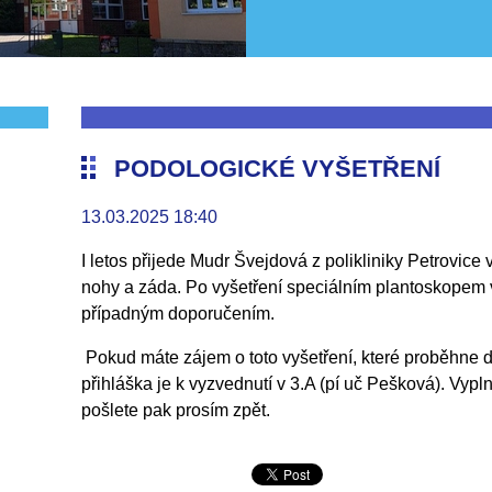
PODOLOGICKÉ VYŠETŘENÍ
13.03.2025 18:40
I letos přijede Mudr Švejdová z polikliniky Petrovice
nohy a záda. Po vyšetření speciálním plantoskopem 
případným doporučením.
Pokud máte zájem o toto vyšetření, které proběhne d
přihláška je k vyzvednutí v 3.A (pí uč Pešková). Vypl
pošlete pak prosím zpět.