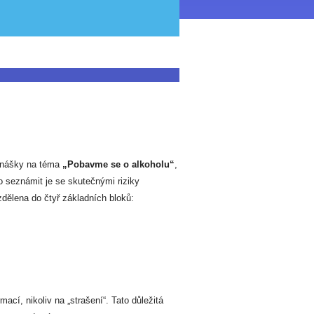
ednášky na téma
„Pobavme se o alkoholu“
,
o seznámit je se skutečnými riziky
zdělena do čtyř základních bloků:
cí, nikoliv na „strašení“. Tato důležitá