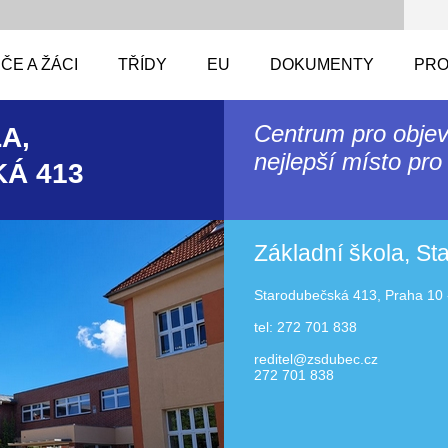
ČE A ŽÁCI
TŘÍDY
EU
DOKUMENTY
PRO
Centrum pro objev
A,
nejlepší místo pro 
Á 413
Základní škola, S
Starodubečská 413, Praha 10 
tel: 272 701 838
reditel@zsdubec.cz
272 701 838