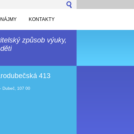
NÁJMY
KONTAKTY
itelský způsob výuky,
děti
tarodubečská 413
- Dubeč, 107 00