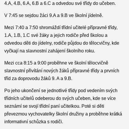
4.
A, 4.B
, 6.A, 6.B a 6.C a odvedou své třídy do učeben.
V 7:45 se sejdou žáci 9.A a 9.B ve školní jídelně.
Mezi 7:
40
a
7:50
shromáždí třídní učitelé přípravné třídy,
1.A,
1.B,
1.
C
své žáky a jejich rodiče před školou
a
odvedou děti do jídelny, rodiče půjdou
do tělocvičny,
kde
vyčkají na slavnostní zahájení školního roku
.
Mezi cca 8:15 a 9:00 proběhne ve školní tělocvičně
slavnostní přivítání nových žáků přípravné třídy a prvních
tříd za doprovodu žáků 9. A a 9.B.
Po jeho ukončení se jednotlivé třídy pod vedením svých
třídních učitelů odeberou do svých učeben, kde se více
seznámí se svojí třídní paní učitelkou. Poté si děti
převezmou vychovatelky školní družiny a proběhne krátká
informativní schůzka s rodiči.