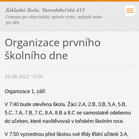
Základní škola, Starodubečská 413
Centrum pro objevitelský způsob výuky, nejlepší místo
pro děti
Organizace prvního
školního dne
26.08.2022 15:00
Organizace 1. září:
V 7:40 bude otevřena škola. Žáci 2.A, 2.B, 3.B,
5.A, 5
.B,
5.C,
7.A,
7.B,
7.C, 8.A, 8.B
a 8.C
se samostatně odeberou
do učeben, které navštěvovali v loňském školním roce.
V 7:50 vyzvednou před školou své třídy třídní učitelé
3
.A,