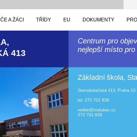
ČE A ŽÁCI
TŘÍDY
EU
DOKUMENTY
PRO
Centrum pro objev
A,
nejlepší místo pro 
Á 413
Základní škola, S
Starodubečská 413, Praha 10 
tel: 272 701 838
reditel@zsdubec.cz
272 701 838