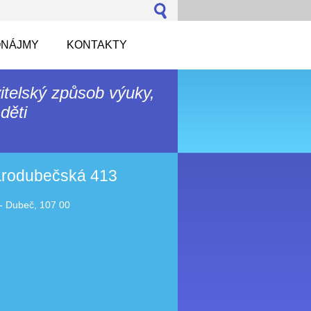
NÁJMY
KONTAKTY
itelský způsob výuky,
děti
tarodubečská 413
- Dubeč, 107 00