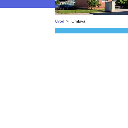
Úvod
>
Omluva