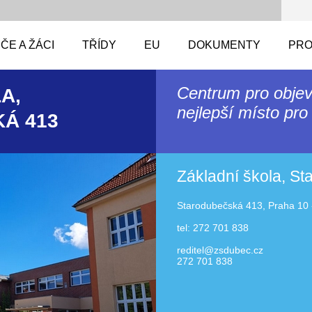
ČE A ŽÁCI
TŘÍDY
EU
DOKUMENTY
PRO
Centrum pro objev
A,
nejlepší místo pro 
Á 413
Základní škola, S
Starodubečská 413, Praha 10 
tel: 272 701 838
reditel@zsdubec.cz
272 701 838