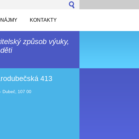
NÁJMY
KONTAKTY
itelský způsob výuky,
děti
tarodubečská 413
- Dubeč, 107 00