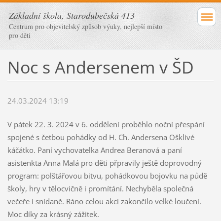
Základní škola, Starodubečská 413
Centrum pro objevitelský způsob výuky, nejlepší místo
pro děti
Noc s Andersenem v ŠD
24.03.2024 13:19
V pátek 22. 3. 2024 v 6. oddělení proběhlo noční přespání
spojené s četbou pohádky od H. Ch. Andersena Ošklivé
káčátko. Paní vychovatelka Andrea Beranová a paní
asistenkta Anna Malá pro děti přpravily ještě doprovodný
program: polštářovou bitvu, pohádkovou bojovku na půdě
školy, hry v tělocvičně i promítání. Nechyběla společná
večeře i snídaně. Ráno celou akci zakončilo velké loučení.
Moc díky za krásný zážitek.