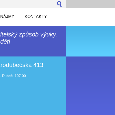
NÁJMY
KONTAKTY
itelský způsob výuky,
děti
tarodubečská 413
- Dubeč, 107 00