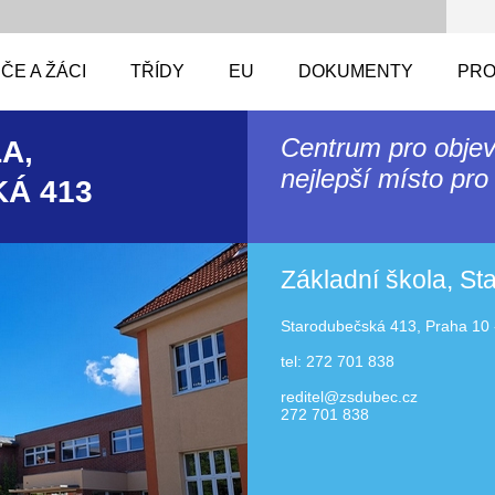
ČE A ŽÁCI
TŘÍDY
EU
DOKUMENTY
PRO
Centrum pro objev
A,
nejlepší místo pro 
Á 413
Základní škola, S
Starodubečská 413, Praha 10 
tel: 272 701 838
reditel@zsdubec.cz
272 701 838