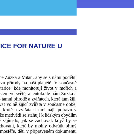
ICE FOR NATURE U
ace
Zuzka a Milan,
aby
se s námi podělili
vu přírody na naší planetě.
V současné
arice, kde monitorují život v mořích a
astem
ve světě, a tentokráte nám Zuzka a
tamní přírodě a zvířatech, která tam žijí.
at volně žijící zvířata v současné době,
 kruté a zvířata si umí najít potravu v
že medvědi se stahují k lidským obydlím
é zajímalo, jak se zachovat, když by se
hování, které by mohly odvrátit přímý
tmosféře, děti v připraveném dokumentu