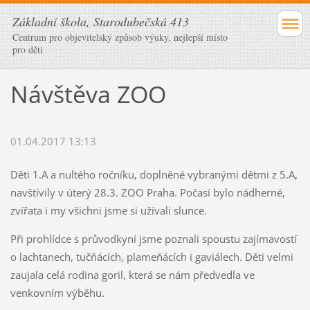
Základní škola, Starodubečská 413
Centrum pro objevitelský způsob výuky, nejlepší místo
pro děti
Návštěva ZOO
01.04.2017 13:13
Děti 1.A a nultého ročníku, doplněné vybranými dětmi z 5.A,
navštívily v úterý 28.3. ZOO Praha. Počasí bylo nádherné,
zvířata i my všichni jsme si užívali slunce.
Při prohlídce s průvodkyní jsme poznali spoustu zajímavostí
o lachtanech, tučňácích, plameňácích i gaviálech. Děti velmi
zaujala celá rodina goril, která se nám předvedla ve
venkovním výběhu.