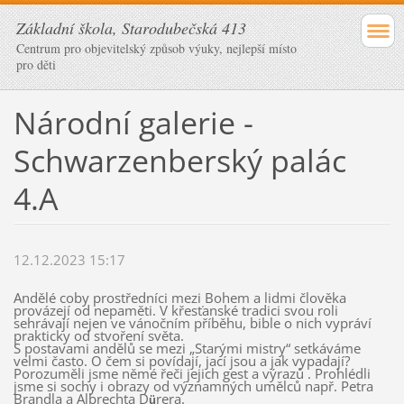
Základní škola, Starodubečská 413
Centrum pro objevitelský způsob výuky, nejlepší místo
pro děti
Národní galerie -
Schwarzenberský palác
4.A
12.12.2023 15:17
Andělé coby prostředníci mezi Bohem a lidmi člověka
provázejí od nepaměti. V křesťanské tradici svou roli
sehrávají nejen ve vánočním příběhu, bible o nich vypráví
prakticky od stvoření světa.
S postavami andělů se mezi „Starými mistry“ setkáváme
velmi často. O čem si povídají, jací jsou a jak vypadají?
Porozuměli jsme němé řeči jejich gest a výrazů . Prohlédli
jsme si sochy i obrazy od významných umělců např. Petra
Brandla a Albrechta D
rera.
ü