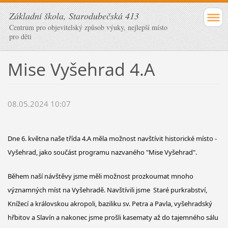
Základní škola, Starodubečská 413
Centrum pro objevitelský způsob výuky, nejlepší místo
pro děti
Mise Vyšehrad 4.A
08.05.2024 10:07
Dne 6. května naše třída 4.A měla možnost navštívit historické místo -
Vyšehrad, jako součást programu nazvaného "Mise Vyšehrad".
Během naší návštěvy jsme měli možnost prozkoumat mnoho
významných míst na Vyšehradě. Navštívili jsme Staré purkrabství,
Knížecí a královskou akropoli, baziliku sv. Petra a Pavla, vyšehradský
hřbitov a Slavín a nakonec jsme prošli kasematy až do tajemného sálu