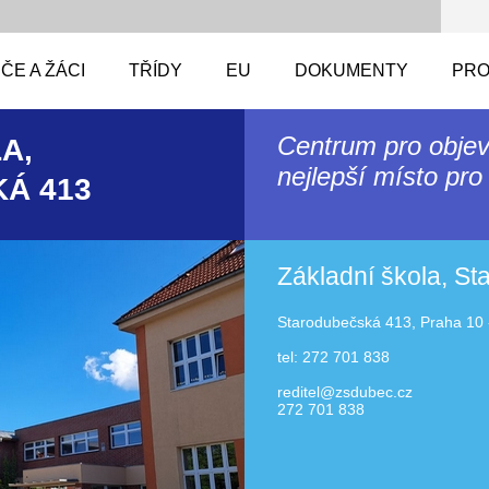
ČE A ŽÁCI
TŘÍDY
EU
DOKUMENTY
PRO
Centrum pro objev
A,
nejlepší místo pro 
Á 413
Základní škola, S
Starodubečská 413, Praha 10 
tel: 272 701 838
reditel@zsdubec.cz
272 701 838