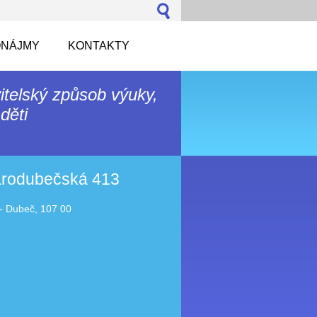
NÁJMY
KONTAKTY
itelský způsob výuky,
děti
tarodubečská 413
- Dubeč, 107 00