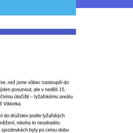
říve, než jsme vůbec nastoupili do
ýden posunout, ale v neděli 15.
čnímu útočišti – lyžařskému areálu
ě Viktorka.
ní do družstev podle lyžařských
něžení, nikoho to neodradilo.
na sjezdovkách byly po celou dobu