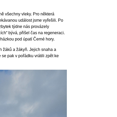
ně všechny vleky. Pro některá
očekávanou událost jsme vyřešili. Po
zbytek týdne nás provázely
ích“ bývá, přišel čas na regeneraci.
házkou pod úpatí Černé hory.
h žáků a žákyň. Jejich snaha a
 se pak v pořádku vrátili zpět ke