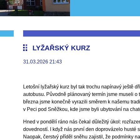
LYŽAŘSKÝ KURZ
31.03.2026 21:43
Letošní lyžařský kurz byl tak trochu napínavý ještě d
autobusu. Původně plánovaný termín jsme museli o t
března jsme konečně vyrazili směrem k našemu tradi
v Peci pod Sněžkou, kde jsme byli ubytování na chat
Hned v pondělí ráno nás čekal důležitý úkol: rozřaze
dovedností. I když nás první den doprovázelo husté s
Naopak, čerstvý příděl sněhu zajistil, že podmínky 