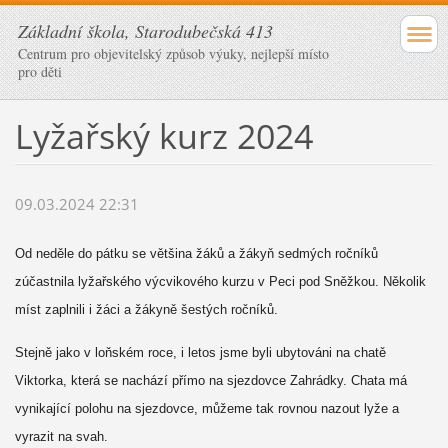
Základní škola, Starodubečská 413
Centrum pro objevitelský způsob výuky, nejlepší místo
pro děti
Lyžařský kurz 2024
09.03.2024 22:31
Od neděle do pátku se většina žáků a žákyň sedmých ročníků
zúčastnila lyžařského výcvikového kurzu v Peci pod Sněžkou. Několik
míst zaplnili i žáci a žákyně šestých ročníků.
Stejně jako v loňském roce, i letos jsme byli ubytováni na chatě
Viktorka, která se nachází přímo na sjezdovce Zahrádky. Chata má
vynikající polohu na sjezdovce, můžeme tak rovnou nazout lyže a
vyrazit na svah.