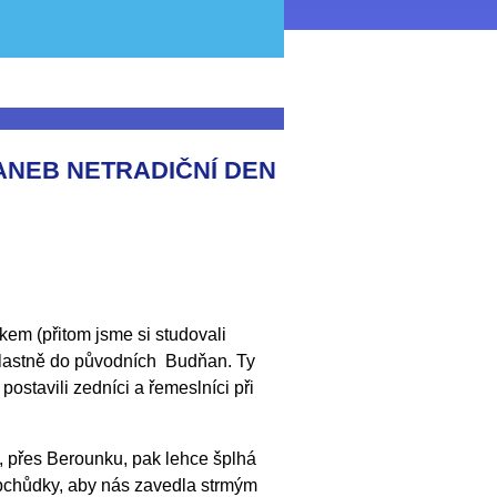
ANEB NETRADIČNÍ DEN
em (přitom jsme si studovali
y vlastně do původních Budňan. Ty
postavili zedníci a řemeslníci při
, přes Berounku, pak lehce šplhá
chůdky, aby nás zavedla strmým