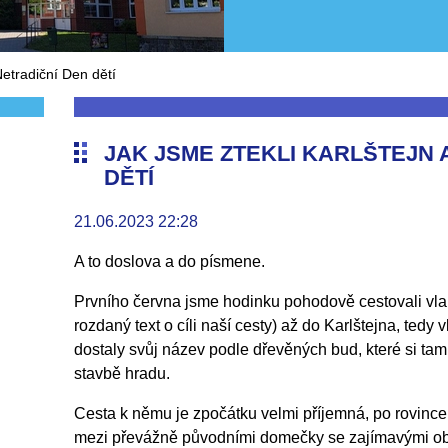
Netradiční Den dětí
JAK JSME ZTEKLI KARLŠTEJN 
DĚTÍ
21.06.2023 22:28
A to doslova a do písmene.
Prvního června jsme hodinku pohodově cestovali vlak
rozdaný text o cíli naší cesty) až do Karlštejna, ted
dostaly svůj název podle dřevěných bud, které si tam 
stavbě hradu.
Cesta k němu je zpočátku velmi příjemná, po rovince
mezi převážně původními domečky se zajímavými ob