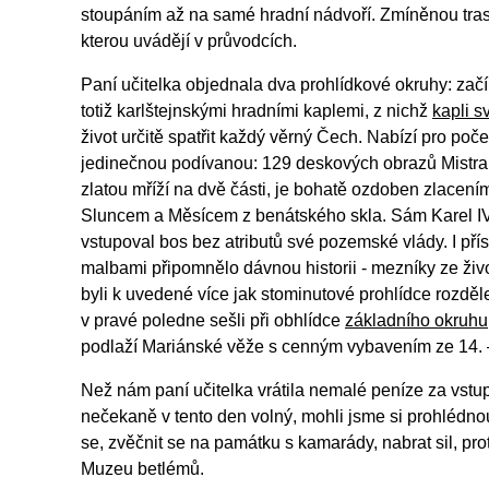
stoupáním až na samé hradní nádvoří. Zmíněnou trasu
kterou uvádějí v průvodcích.
Paní učitelka objednala dva prohlídkové okruhy: začín
totiž karlštejnskými hradními kaplemi, z nichž
kapli s
život určitě spatřit každý věrný Čech. Nabízí pro p
jedinečnou podívanou: 129 deskových obrazů Mistra T
zlatou mříží na dvě části, je bohatě ozdoben zlacen
Sluncem a Měsícem z benátského skla. Sám Karel IV
vstupoval bos bez atributů své pozemské vlády. I př
malbami připomnělo dávnou historii - mezníky ze živo
byli k uvedené více jak stominutové prohlídce rozděl
v pravé poledne sešli při obhlídce
základního okruhu
podlaží Mariánské věže s cenným vybavením ze 14. – 
Než nám paní učitelka vrátila nemalé peníze za vstup,
nečekaně v tento den volný, mohli jsme si prohlédnout
se, zvěčnit se na památku s kamarády, nabrat sil, pr
Muzeu betlémů.