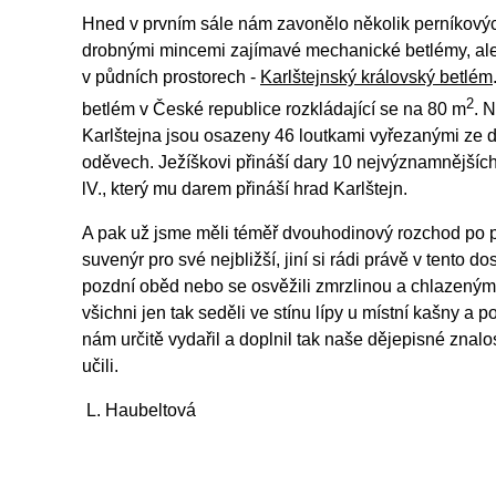
Hned v prvním sále nám zavonělo několik perníkový
drobnými mincemi zajímavé mechanické betlémy, ale 
v půdních prostorech -
Karlštejnský královský betlém
2
betlém v České republice rozkládající se na 80 m
. 
Karlštejna jsou osazeny 46 loutkami vyřezanými ze 
oděvech. Ježíškovi přináší dary 10 nejvýznamnějšíc
lV., který mu darem přináší hrad Karlštejn.
A pak už jsme měli téměř dvouhodinový rozchod po pě
suvenýr pro své nejbližší, jiní si rádi právě v tento d
pozdní oběd nebo se osvěžili zmrzlinou a chlazený
všichni jen tak seděli ve stínu lípy u místní kašny a po
nám určitě vydařil a doplnil tak naše dějepisné znalo
učili.
L. Haubeltová