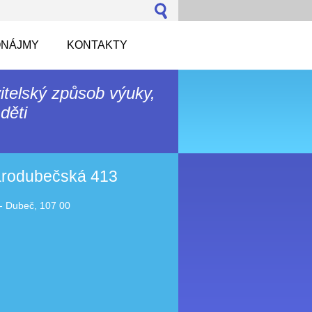
NÁJMY
KONTAKTY
itelský způsob výuky,
děti
tarodubečská 413
- Dubeč, 107 00