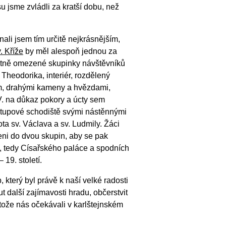
 jsme zvládli za kratší dobu, než
ali jsem tím určitě nejkrásnějším,
v. Kříže
by měl alespoň jednou za
očetně omezené skupinky návštěvníků
heodorika, interiér, rozdělený
ím, drahými kameny a hvězdami,
. na důkaz pokory a úcty sem
ístupové schodiště svými nástěnnými
ta sv. Václava a sv. Ludmily. Žáci
eni do dvou skupin, aby se pak
, tedy Císařského paláce a spodních
19. století.
 který byl právě k naší velké radosti
 další zajímavosti hradu, občerstvit
otože nás očekávali v karlštejnském