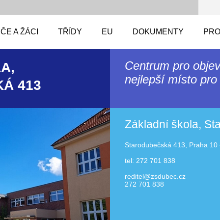
ČE A ŽÁCI
TŘÍDY
EU
DOKUMENTY
PRO
Centrum pro objev
A,
nejlepší místo pro 
Á 413
Základní škola, S
Starodubečská 413, Praha 10 
tel: 272 701 838
reditel@zsdubec.cz
272 701 838