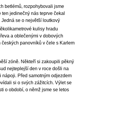
ch betlémů, rozpohybovali jsme
ten jedinečný nás teprve čekal
. Jedná se o největší loutkový
Několikametrové kulisy hradu
dřeva a oblečenými v dobových
h českých panovníků v čele s Karlem
ší zóně. Někteří si zakoupili pěkný
osud nejteplejší den v roce došli na
mi nápoji. Před samotným odjezdem
vídali si o svých zážitcích. Výlet se
sti o období, o němž jsme se letos