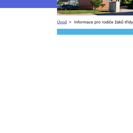
Úvod
>
Informace pro rodiče žáků třídy