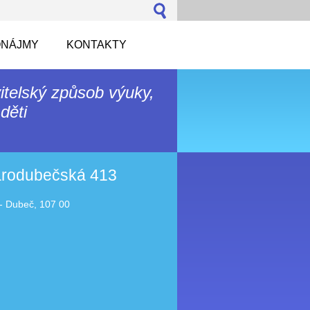
NÁJMY
KONTAKTY
itelský způsob výuky,
děti
tarodubečská 413
- Dubeč, 107 00