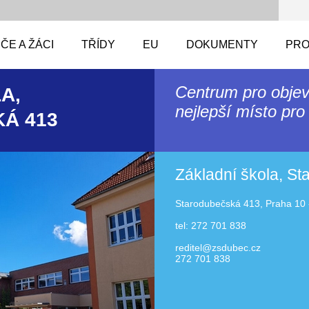
ČE A ŽÁCI
TŘÍDY
EU
DOKUMENTY
PRO
Centrum pro objev
A,
nejlepší místo pro 
Á 413
Základní škola, S
Starodubečská 413, Praha 10 
tel: 272 701 838
reditel@zsdubec.cz
272 701 838