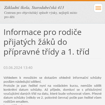
Základní škola, Starodubečská 413
Centrum pro objevitelský způsob výuky, nejlepší místo
pro děti
Informace pro rodiče
přijatých žáků do
přípravné třídy a 1. tříd
03.06.2024 13:40
Vzhledem k množícím se dotazům ohledně informační schůzky
posílám následující sdělení.
Protože je pan ředitel nyní na vodáckém kurzu, nemůže sdělit
konkrétní datum schůzky. Až přijede, domluví se s příslušnými
vyučujícími daných tříd na datu, které bude vyhovovat všem. Přesné
datum schůzky (někdy ve 2. polovině června) pošle pan ředitel všem
rodičům emailem.