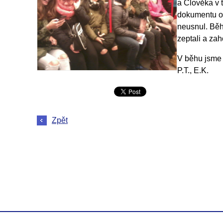
a Člověka v 
dokumentu o
neusnul. Bě
zeptali a zah
V běhu jsme s
P.T., E.K.
Zpět