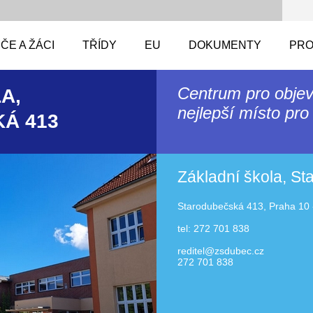
ČE A ŽÁCI
TŘÍDY
EU
DOKUMENTY
PRO
Centrum pro objev
A,
nejlepší místo pro 
Á 413
Základní škola, S
Starodubečská 413, Praha 10 
tel: 272 701 838
reditel@zsdubec.cz
272 701 838