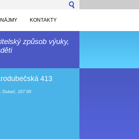
NÁJMY
KONTAKTY
itelský způsob výuky,
děti
tarodubečská 413
- Dubeč, 107 00