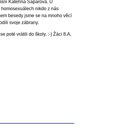
tísni Kateřina Saparová. U
 homosexuálech nikdo z nás
hem besedy jsme se na mnoho věcí
odili svoje zábrany.
e poté vrátili do školy. :-) Žáci 8.A,