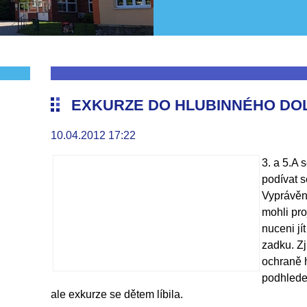
EXKURZE DO HLUBINNÉHO DO
10.04.2012 17:22
3. a 5.A 
podívat s
Vyprávění
mohli pro
nuceni jí
zadku. Zj
ochraně 
podhlede
ale exkurze se dětem líbila.