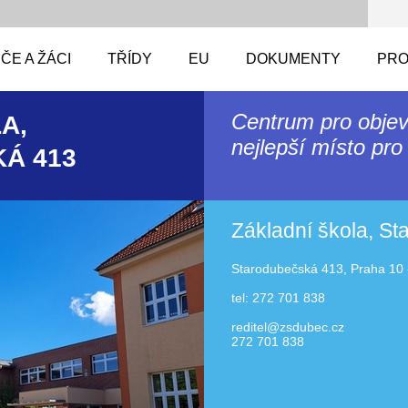
ČE A ŽÁCI
TŘÍDY
EU
DOKUMENTY
PRO
Centrum pro objev
A,
nejlepší místo pro 
Á 413
Základní škola, S
Starodubečská 413, Praha 10 
tel: 272 701 838
reditel@zsdubec.cz
272 701 838