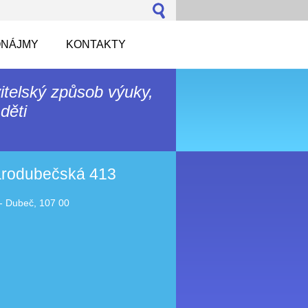
NÁJMY
KONTAKTY
itelský způsob výuky,
děti
tarodubečská 413
- Dubeč, 107 00