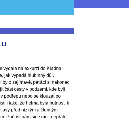
LU
se vydala na exkurzi do Kladna
e, jak vypadá hlubinný důl.
 bylo zajímavé, páťáci si nakonec
jít část cesty v podzemí, kde byli
t v podřepu nebo se klouzat po
istili také, že helma byla nutností k
hlavy před nízkým a členitým
m. Počasí nám sice moc nepřálo,