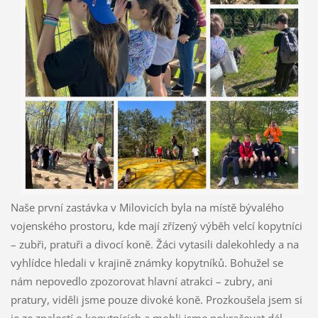
Naše první zastávka v Milovicích byla na místě bývalého
vojenského prostoru, kde mají zřízený výběh velcí kopytníci
– zubři, pratuři a divocí koně. Žáci vytasili dalekohledy a na
vyhlídce hledali v krajině známky kopytníků. Bohužel se
nám nepovedlo zpozorovat hlavní atrakci – zubry, ani
pratury, viděli jsme pouze divoké koně. Prozkoušela jsem si