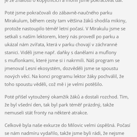
je ze znalostí o kopytnících a mohli jsme pokračovat dál.
Poté jsme pokračovali do zábavně-naučného parku
Mirakulum, během cesty tam většina žáků shodila mikiny,
protože nastoupilo téměř letní počasí. V Mirakulu jsme se
setkali s naším lektorem, který nás provedl po parku a
ukázal nám zvířata, která v parku chovají v záchranné
stanici. Viděli jsme např. daňky s danělami a muflony
s muflonkami, které jsme si i nakrmili. Náš program se
jmenoval Lesní ekosystém, dozvěděli jsme se spoustu
nových věcí. Na konci programu lektor žáky pochválil, že
toho spoustu věděli, což mě i je velmi potěšilo.
Poté přišel vytoužený okamžik žáků a dostali rozchod. Tím,
že byl všední den, tak byl park téměř prázdný, takže
nemuseli stát fronty na některé atrakce.
Celkově byla naše exkurze do Milovic velmi úspěšná. Počasí
se nám nadmíru vydařilo, takže jsme byli rádi, že nejsme