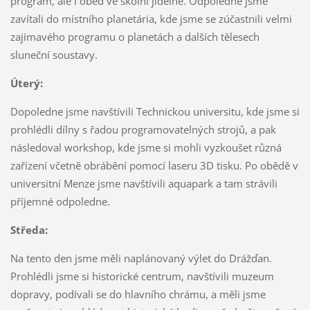
program, ale i oběd ve školní jídelně. Odpoledne jsme
zavítali do místního planetária, kde jsme se zúčastnili velmi
zajímavého programu o planetách a dalších tělesech
sluneční soustavy.
Úterý:
Dopoledne jsme navštívili Technickou universitu, kde jsme si
prohlédli dílny s řadou programovatelných strojů, a pak
následoval workshop, kde jsme si mohli vyzkoušet různá
zařízení včetně obrábění pomocí laseru 3D tisku. Po obědě v
universitní Menze jsme navštívili aquapark a tam strávili
příjemné odpoledne.
Středa:
Na tento den jsme měli naplánovaný výlet do Drážďan.
Prohlédli jsme si historické centrum, navštívili muzeum
dopravy, podívali se do hlavního chrámu, a měli jsme