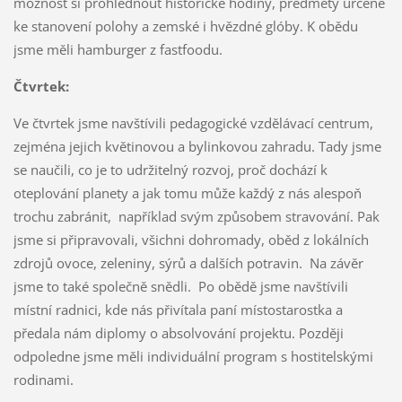
možnost si prohlédnout historické hodiny, předměty určené
ke stanovení polohy a zemské i hvězdné glóby. K obědu
jsme měli hamburger z fastfoodu.
Čtvrtek:
Ve čtvrtek jsme navštívili pedagogické vzdělávací centrum,
zejména jejich květinovou a bylinkovou zahradu. Tady jsme
se naučili, co je to udržitelný rozvoj, proč dochází k
oteplování planety a jak tomu může každý z nás alespoň
trochu zabránit, například svým způsobem stravování. Pak
jsme si připravovali, všichni dohromady, oběd z lokálních
zdrojů ovoce, zeleniny, sýrů a dalších potravin. Na závěr
jsme to také společně snědli. Po obědě jsme navštívili
místní radnici, kde nás přivítala paní místostarostka a
předala nám diplomy o absolvování projektu. Později
odpoledne jsme měli individuální program s hostitelskými
rodinami.