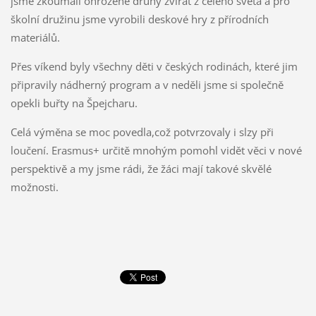
jsme zkoumali ohrožené druhy zvířat z celého světa a pro
školní družinu jsme vyrobili deskové hry z přírodních
materiálů.
Přes víkend byly všechny děti v českých rodinách, které jim
připravily nádherný program a v neděli jsme si společně
opekli buřty na Špejcharu.
Celá výměna se moc povedla,což potvrzovaly i slzy při
loučení. Erasmus+ určitě mnohým pomohl vidět věci v nové
perspektivě a my jsme rádi, že žáci mají takové skvělé
možnosti.