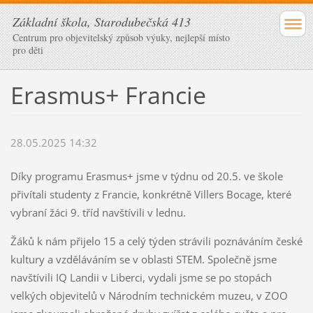
Základní škola, Starodubečská 413
Centrum pro objevitelský způsob výuky, nejlepší místo
pro děti
Erasmus+ Francie
28.05.2025 14:32
Díky programu Erasmus+ jsme v týdnu od 20.5. ve škole
přivítali studenty z Francie, konkrétně Villers Bocage, které
vybraní žáci 9. tříd navštívili v lednu.
Žáků k nám přijelo 15 a celý týden strávili poznáváním české
kultury a vzděláváním se v oblasti STEM. Společně jsme
navštívili IQ Landii v Liberci, vydali jsme se po stopách
velkých objevitelů v Národním technickém muzeu, v ZOO