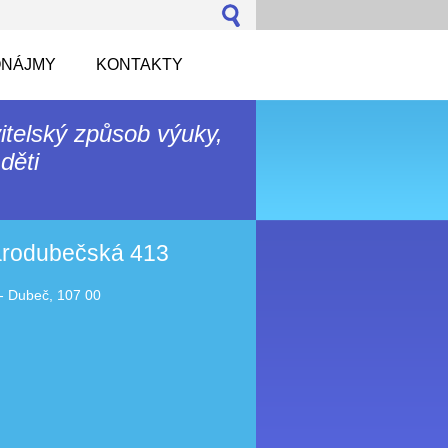
NÁJMY
KONTAKTY
itelský způsob výuky,
děti
tarodubečská 413
- Dubeč, 107 00