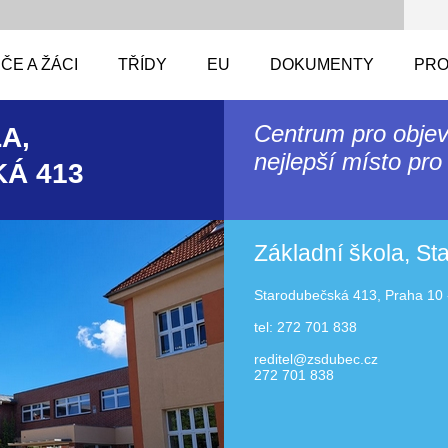
ČE A ŽÁCI
TŘÍDY
EU
DOKUMENTY
PRO
Centrum pro objev
A,
nejlepší místo pro 
Á 413
Základní škola, S
Starodubečská 413, Praha 10 
tel: 272 701 838
reditel@zsdubec.cz
272 701 838