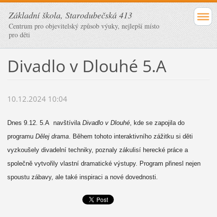
Základní škola, Starodubečská 413
Centrum pro objevitelský způsob výuky, nejlepší místo
pro děti
Divadlo v Dlouhé 5.A
10.12.2024 10:04
Dnes 9.12. 5.A navštívila
Divadlo v Dlouhé
, kde se zapojila do
programu
Dělej drama
. Během tohoto interaktivního zážitku si děti
vyzkoušely divadelní techniky, poznaly zákulisí herecké práce a
společně vytvořily vlastní dramatické výstupy. Program přinesl nejen
spoustu zábavy, ale také inspiraci a nové dovednosti.