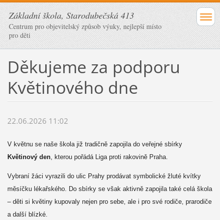
Základní škola, Starodubečská 413
Centrum pro objevitelský způsob výuky, nejlepší místo
pro děti
Děkujeme za podporu
Květinového dne
22.06.2026 11:02
V květnu se naše škola již tradičně zapojila do veřejné sbírky
Květinový den
, kterou pořádá Liga proti rakovině Praha.
Vybraní žáci vyrazili do ulic Prahy prodávat symbolické žluté kvítky
měsíčku lékařského. Do sbírky se však aktivně zapojila také celá škola
– děti si květiny kupovaly nejen pro sebe, ale i pro své rodiče, prarodiče
a další blízké.